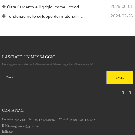
2026-06-01
Oltre l'argento e il grigio: come i colori personalizzati aprono infinite possibilità per la schiuma di alluminio
2024-02-26
Tendenze nello sviluppo dei materiali in alluminio
LASCIATE UN MESSAGGIO
Ricevi aggiornamenti via e-mail sulle ultime novità del nostro negozio e sulle offerte speciali.
Inviare
CONTATTACI
Contatto:
Tel:
WhatsApp:
John Zhu
+86 17854560592
+86 17854560592
E-Mail:
tengjinsales@gmail.com
Indirizzo: