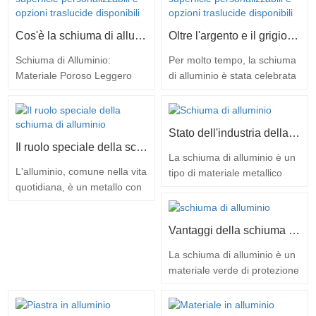
Cos'è la schiuma di alluminio?
Oltre l'argento e il grigio: come i colori personalizzati aprono infinite possibilità per la schiuma di alluminio
Schiuma di Alluminio:
Per molto tempo, la schiuma
Materiale Poroso Leggero
di alluminio è stata celebrata
che Rivoluziona le Industrie
nel mondo dell'architettura
Moderne Tengjin (Liaocheng)
per il suo fascino industriale:
New Materials Technology
le sue texture grezze,
Stato dell'industria della schiuma di alluminio
Co., Ltd. è impegnata nella
metalliche, argento e grigie,
Il ruolo speciale della schiuma di alluminio
progettazione di attrezzature
conferiscono un tocco
La schiuma di alluminio è un
per schiuma di alluminio,
futuristico e brutalista alle
L'alluminio, comune nella vita
tipo di materiale metallico
nella ricerca e sviluppo di
facciate e agli interni
quotidiana, è un metallo con
poroso formato da bolle, che
materiali e nella produzione
moderni. Ma perché fermarsi
una densità di 2,7 grammi
presenta i vantaggi di
di prodotti. In…
alla tavolozza standard…
per centimetro cubo, che non
leggerezza, elevata
Vantaggi della schiuma di alluminio leggera nell'industria
è certamente una densità
resistenza, resistenza alla
tale da poter galleggiare
corrosione, isolamento
La schiuma di alluminio è un
sull'acqua. Tuttavia, il
acustico, isolamento termico,
materiale verde di protezione
giornalista ha recentemente
ecc. Ed è ampiamente
ambientale, la schiuma di
visitato la zona high-tech
utilizzato nell'edilizia, nei
alluminio è molto leggera,
nella provincia di Anhui e ha
trasporti, nell'aviazione,