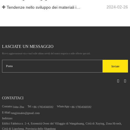
2024-02-26
Tendenze nello sviluppo dei materiali in alluminio
LASCIATE UN MESSAGGIO
Ricevi aggiornamenti via e-mail sulle ultime novità del nostro negozio e sulle offerte speciali.
Inviare
CONTATTACI
Contatto:
Tel:
WhatsApp:
John Zhu
+86 17854560592
+86 17854560592
E-Mail:
tengjinsales@gmail.com
Indirizzo:
Edifici Fabbrica n. 2–4, Estremità Ovest del Villaggio di Wangzhuang, Città di Xuying, Zona Hi-tech,
Città di Liaocheng, Provincia dello Shandong