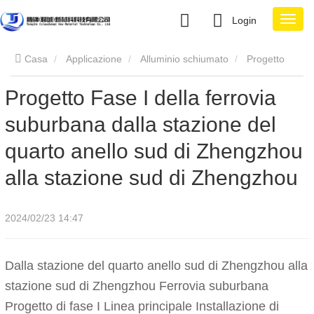
Login
Casa
Applicazione
Alluminio schiumato
Progetto
Progetto Fase I della ferrovia
Fase I della ferrovia suburbana dalla stazione del quarto anello
suburbana dalla stazione del
sud di Zhengzhou alla stazione sud di Zhengzhou
quarto anello sud di Zhengzhou
alla stazione sud di Zhengzhou
2024/02/23 14:47
Dalla stazione del quarto anello sud di Zhengzhou alla
stazione sud di Zhengzhou Ferrovia suburbana
Progetto di fase I Linea principale Installazione di