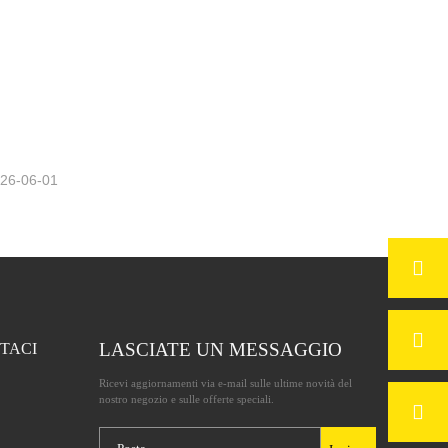
Nel campo della pubblicità
26-06-01
LASCIATE UN MESSAGGIO
TACI
Ricevi aggiornamenti via e-mail sulle ultime novità del
nostro negozio e sulle offerte speciali.