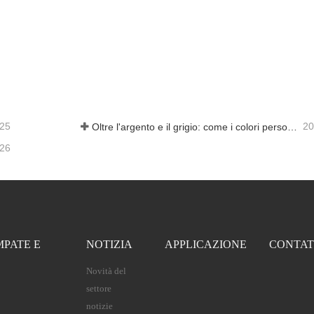
-25
20
Oltre l'argento e il grigio: come i colori personalizzati aprono infinite possibilità per la schiuma di alluminio
-26
MPATE E
NOTIZIA
APPLICAZIONE
CONTAT
Novità del
settore
notizie