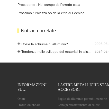
Precedente : Nel campo dell'arredo casa
Prossimo : Palazzo Ao della città di Pechino
Notizie correlate
2026-06
Cos'è la schiuma di alluminio?
2024-02
Tendenze nello sviluppo dei materiali in alluminio
INFORMAZIONI
LASTRE METALLICHE STA
SU…
ACCESSORI
Onore
Foglio di alluminio per sublimazione
Profilo Aziendale
Carta per trasferimento di calore