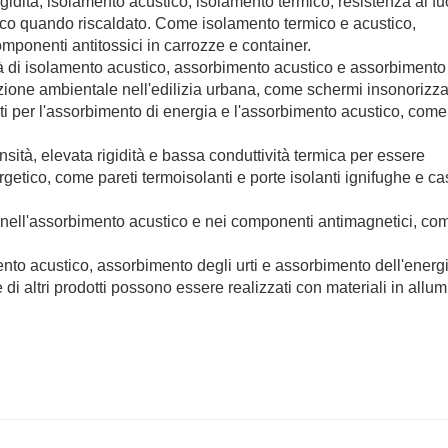
igidità, isolamento acustico, isolamento termico, resistenza al fu
sico quando riscaldato. Come isolamento termico e acustico,
ponenti antitossici in carrozze e container.
età di isolamento acustico, assorbimento acustico e assorbimento
ezione ambientale nell'edilizia urbana, come schermi insonorizzat
nti per l'assorbimento di energia e l'assorbimento acustico, come
sità, elevata rigidità e bassa conduttività termica per essere
rgetico, come pareti termoisolanti e porte isolanti ignifughe e c
re, nell'assorbimento acustico e nei componenti antimagnetici, com
nto acustico, assorbimento degli urti e assorbimento dell'energi
e di altri prodotti possono essere realizzati con materiali in allum