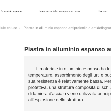
Alluminio espanso
Lastre metalliche stampate e accessori
Notizia
llule chiuse
Piastra in alluminio espanso antiproiettile e antideflagra
Piastra in alluminio espanso an
Il materiale in alluminio espanso ha le 
temperature, assorbimento degli urti e bu
sua resistenza è relativamente bassa. Pert
protettiva, una struttura composita di schi
di lamiera d'acciaio viene utilizzata princ
all'esplosione della struttura.