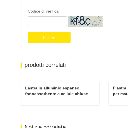
Codice di verifica
Inviare
prodotti correlati
Lastra in alluminio espanso 
Piastra
fonoassorbente a cellule chiuse 
per mate
ultramicroporosa
decora
Lastra in alluminio espanso fonoassorbente a cellule chiuse ultramicroporosa
Contatta ora
Cont
Notizie correlate