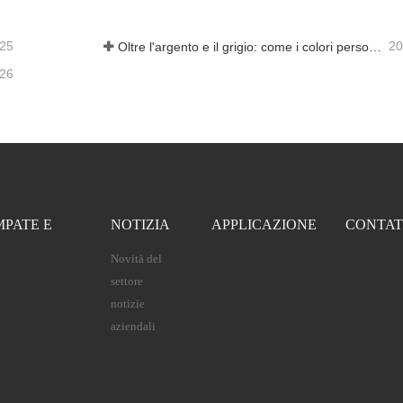
-25
20
Oltre l'argento e il grigio: come i colori personalizzati aprono infinite possibilità per la schiuma di alluminio
-26
MPATE E
NOTIZIA
APPLICAZIONE
CONTAT
Novità del
settore
notizie
aziendali