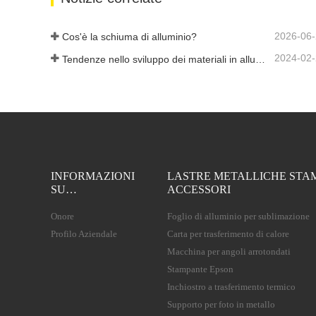
2026-06
Cos'è la schiuma di alluminio?
2024-02
Tendenze nello sviluppo dei materiali in alluminio
INFORMAZIONI
LASTRE METALLICHE STA
SU…
ACCESSORI
Onore
Foglio di alluminio per sublimazione
Profilo Aziendale
Carta per trasferimento di calore
Macchina per angoli arrotondati
Stampante Epson
Inchiostro a trasferimento termico
Supporto per foto in metallo