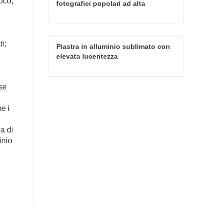
oco,
fotografici popolari ad alta 
definizione per sublimazione
Foglio di alluminio per pannelli fotografici popolari ad alta definizione per sublimazione
i;
Piastra in alluminio sublimato con 
Contatta ora
elevata lucentezza
ase
Piastra in alluminio sublimato con elevata lucentezza
Contatta ora
e i
a di
inio