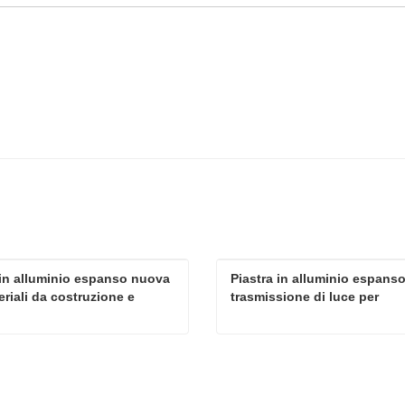
 in alluminio espanso nuova 
Piastra in alluminio espanso 
riali da costruzione e 
trasmissione di luce per 
zione
decorazione murale di sfon
Piastra in alluminio espanso nuova per materiali da costruzione e decorazione
atta ora
Contatta ora