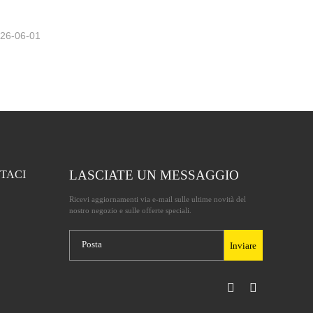
26-06-01
LASCIATE UN MESSAGGIO
TACI
Ricevi aggiornamenti via e-mail sulle ultime novità del
nostro negozio e sulle offerte speciali.
Inviare