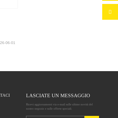
Foglio di schiuma di alluminio a cellule aperte per la decorazione
26-06-01
LASCIATE UN MESSAGGIO
TACI
Ricevi aggiornamenti via e-mail sulle ultime novità del
nostro negozio e sulle offerte speciali.