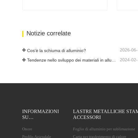
Piastra in alluminio sublimato con elevata lucentezza
Contatta ora
Cont
Notizie correlate
2026-06
Cos'è la schiuma di alluminio?
2024-02
Tendenze nello sviluppo dei materiali in alluminio
INFORMAZIONI
LASTRE METALLICHE STA
SU…
ACCESSORI
Onore
Foglio di alluminio per sublimazione
Profilo Aziendale
Carta per trasferimento di calore