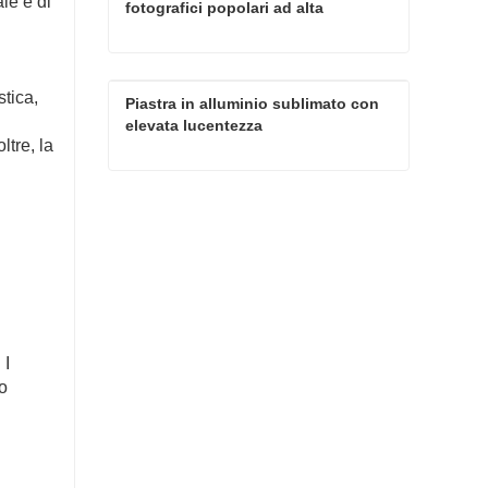
le è di
fotografici popolari ad alta 
definizione per sublimazione
Foglio di alluminio per pannelli fotografici popolari ad alta definizione per sublimazione
stica,
Piastra in alluminio sublimato con 
Contatta ora
elevata lucentezza
ltre, la
Piastra in alluminio sublimato con elevata lucentezza
Contatta ora
 I
 o