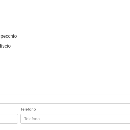
 specchio
liscio
Telefono