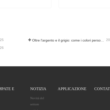
Lastre di alluminio bianche per sublimazione per Natale
atta ora
Contatta ora
-25
20
Oltre l'argento e il grigio: come i colori personalizzati aprono infinite possibilità per la schiuma di alluminio
-26
MPATE E
NOTIZIA
APPLICAZIONE
CONTAT
Novità del
settore