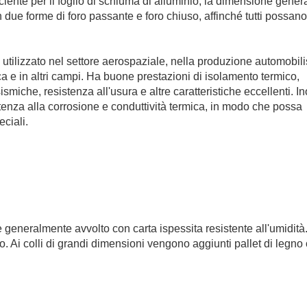
ciente per il foglio di schiuma di alluminio, la dimensione genera
 due forme di foro passante e foro chiuso, affinché tutti possano
 utilizzato nel settore aerospaziale, nella produzione automobili
nica e in altri campi. Ha buone prestazioni di isolamento termico,
miche, resistenza all'usura e altre caratteristiche eccellenti. Ino
tenza alla corrosione e conduttività termica, in modo che possa
eciali.
è generalmente avvolto con carta ispessita resistente all'umidità.
o. Ai colli di grandi dimensioni vengono aggiunti pallet di legno