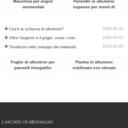
Macchina per angoli 
Pannello in alluminio 
arrotondati
espanso per resort di 
costruzione
2026-06-25
Cos'è la schiuma di alluminio?
2026-06-01
Oltre l'argento e il grigio: come i colori personalizzati aprono infinite possibilità per la schiuma di alluminio
2024-02-26
Tendenze nello sviluppo dei materiali in alluminio
Foglio di alluminio per 
Piastra in alluminio 
pannelli fotografici 
sublimato con elevata 
popolari ad alta 
lucentezza
definizione per 
sublimazione
LASCIATE UN MESSAGGIO