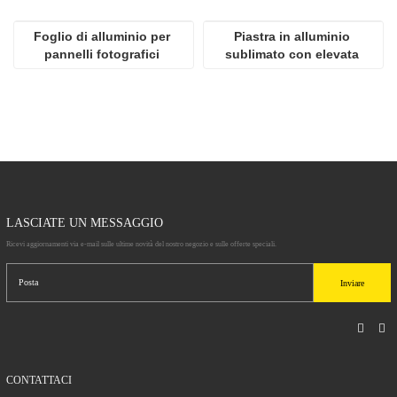
Foglio di alluminio per 
Piastra in alluminio 
pannelli fotografici 
sublimato con elevata 
popolari ad alta 
lucentezza
definizione per 
sublimazione
LASCIATE UN MESSAGGIO
Ricevi aggiornamenti via e-mail sulle ultime novità del nostro negozio e sulle offerte speciali.
Inviare
CONTATTACI