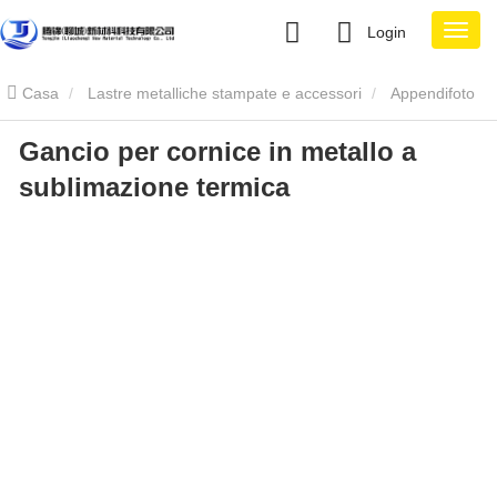
Login
Casa
Lastre metalliche stampate e accessori
Appendifoto
Gancio per cornice in metallo a
in metallo
Gancio per cornice in metallo a sublimazione termica
sublimazione termica