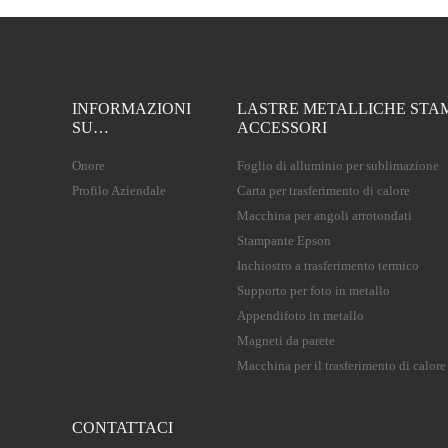
INFORMAZIONI
LASTRE METALLICHE STA
SU…
ACCESSORI
Onore
Foglio di alluminio per sublimazione
Profilo Aziendale
Carta per trasferimento di calore
Macchina per angoli arrotondati
Stampante Epson
Inchiostro a trasferimento termico
Supporto per foto in metallo
Appendifoto in metallo
Magneti da parete
Macchina per il trasferimento di calore
CONTATTACI