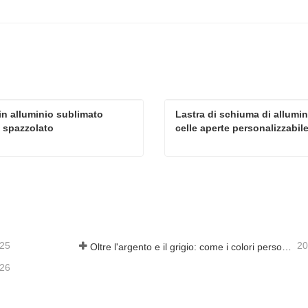
in alluminio sublimato 
Lastra di schiuma di allumini
 spazzolato
celle aperte personalizzabil
Piastra in alluminio sublimato argento spazzolato
atta ora
Contatta ora
-25
20
Oltre l'argento e il grigio: come i colori personalizzati aprono infinite possibilità per la schiuma di alluminio
-26