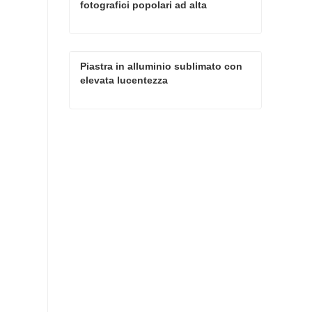
fotografici popolari ad alta 
definizione per sublimazione
Foglio di alluminio per pannelli fotografici popolari ad alta definizione per sublimazione
Piastra in alluminio sublimato con 
Contatta ora
elevata lucentezza
Piastra in alluminio sublimato con elevata lucentezza
Contatta ora