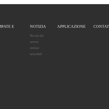
MPATE E
NOTIZIA
APPLICAZIONE
CONTAT
Novità del
settore
notizie
aziendali