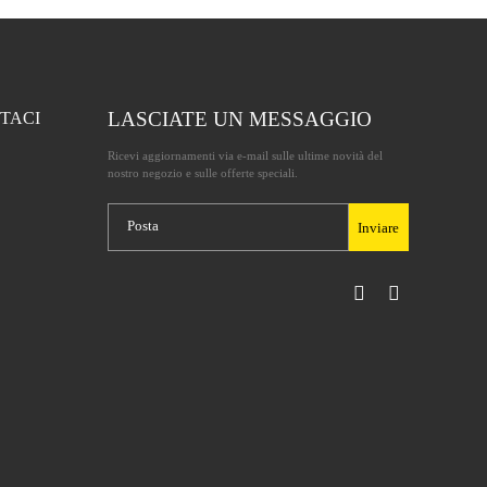
LASCIATE UN MESSAGGIO
TACI
Ricevi aggiornamenti via e-mail sulle ultime novità del
nostro negozio e sulle offerte speciali.
Inviare