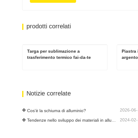
prodotti correlati
Targa per sublimazione a 
Piastra 
trasferimento termico fai-da-te
argento
Targa per sublimazione a trasferimento termico fai-da-te
Contatta ora
Cont
Notizie correlate
2026-06
Cos'è la schiuma di alluminio?
2024-02
Tendenze nello sviluppo dei materiali in alluminio