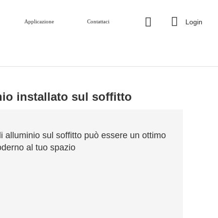
Login
Applicazione
Contattaci
o installato sul soffitto
di alluminio sul soffitto può essere un ottimo
derno al tuo spazio