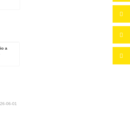
o a 
e
Lastra di schiuma di alluminio a celle aperte personalizzabile
26-06-01