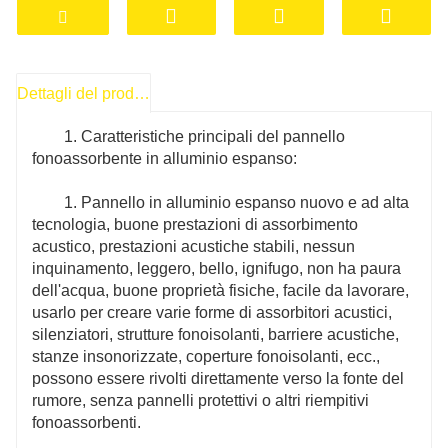
controllare il tempo di riverbero del suono.
Può ridurre il rumore ed eliminare il rumore
per silenziatori di tubi, gomiti di silenziatori,
Dettagli del prodotto
scatole di pressione statica, particolarmente
1. Caratteristiche principali del pannello
adatti per condizionatori d'aria e
fonoassorbente in alluminio espanso:
apparecchiature di ventilazione in officine pulite,
officine di produzione alimentare, fabbriche
1. Pannello in alluminio espanso nuovo e ad alta
farmaceutiche, officine di produzione di
tecnologia, buone prestazioni di assorbimento
strumenti di precisione, laboratori, reparti, sale
acustico, prestazioni acustiche stabili, nessun
operatorie, ristoranti , mense, sale macchine
inquinamento, leggero, bello, ignifugo, non ha paura
delle navi, sale macchine ausiliarie, cabine e
dell'acqua, buone proprietà fisiche, facile da lavorare,
usarlo per creare varie forme di assorbitori acustici,
altri luoghi.
silenziatori, strutture fonoisolanti, barriere acustiche,
stanze insonorizzate, coperture fonoisolanti, ecc.,
Può fungere da barriera fonoassorbente e
possono essere rivolti direttamente verso la fonte del
fonoisolante nella metropolitana leggera
rumore, senza pannelli protettivi o altri riempitivi
urbana, strade sopraelevate, arterie stradali,
fonoassorbenti.
autostrade, ferrovie, cavalcavia, torri di