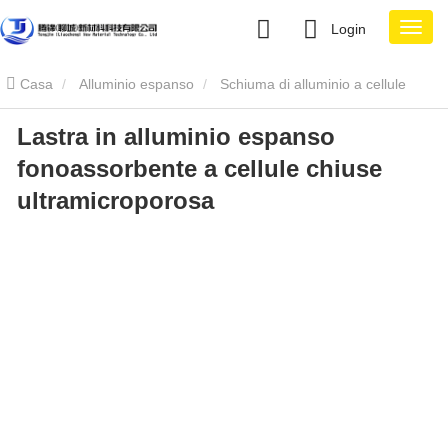
Login
Casa
Alluminio espanso
Schiuma di alluminio a cellule
Lastra in alluminio espanso
chiuse
Lastra in alluminio espanso fonoassorbente a cellule
fonoassorbente a cellule chiuse
chiuse ultramicroporosa
ultramicroporosa