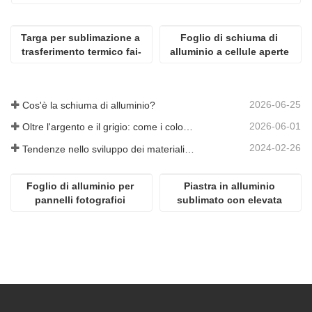
Targa per sublimazione a 
Foglio di schiuma di 
trasferimento termico fai-
alluminio a cellule aperte 
da-te
per la decorazione
2026-06-25
Cos'è la schiuma di alluminio?
2026-06-01
Oltre l'argento e il grigio: come i colori personalizzati aprono infinite possibilità per la schiuma di alluminio
2024-02-26
Tendenze nello sviluppo dei materiali in alluminio
Foglio di alluminio per 
Piastra in alluminio 
pannelli fotografici 
sublimato con elevata 
popolari ad alta 
lucentezza
definizione per 
sublimazione