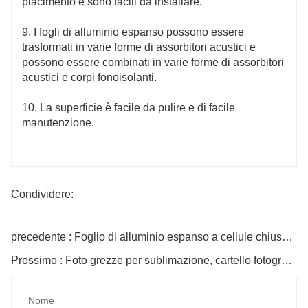
piacimento e sono facili da installare.
9. I fogli di alluminio espanso possono essere
trasformati in varie forme di assorbitori acustici e
possono essere combinati in varie forme di assorbitori
acustici e corpi fonoisolanti.
10. La superficie è facile da pulire e di facile
manutenzione.
Condividere:
precedente : Foglio di alluminio espanso a cellule chiuse per barriera acustica
Prossimo : Foto grezze per sublimazione, cartello fotografico per sublimazione in alluminio da 8 x 10 pollici, cornice per poster da parete in lamiera metallica per camera
Nome