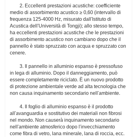
raffreddamento, sottostazioni ad alta tensione
2. Eccellenti prestazioni acustiche: coefficiente
all'aperto, impianti di betonaggio e altri luoghi.
medio di assorbimento acustico ≥ 0,60 (intervallo di
frequenza 125-4000 Hz, misurato dall'Istituto di
Acustica dell'Università di Tongji); allo stesso tempo,
Può assorbire, isolare ed eliminare il
ha eccellenti prestazioni acustiche che le prestazioni
rumore nei motori diesel, generatori, motori,
di assorbimento acustico non cambiano dopo che il
motori a combustione interna, frigoriferi,
pannello è stato spruzzato con acqua e spruzzato con
compressori d'aria, aeroplani, treni, automobili,
cenere.
navi, caldaie, attrezzature per martelli da
forgiatura, ventilatori e altre attrezzature.
3. Il pannello in alluminio espanso è pressofuso
in lega di alluminio. Dopo il danneggiamento, può
essere completamente riciclato. È un nuovo prodotto
di protezione ambientale verde ad alta tecnologia che
non causa inquinamento secondario nell'ambiente.
4. Il foglio di alluminio espanso è il prodotto
all'avanguardia e sostitutivo dei materiali non fibrosi
nel mondo. Non causerà inquinamento secondario
nell'ambiente atmosferico dopo l'invecchiamento
come fibra di vetro, lana minerale, lana di roccia, ecc.