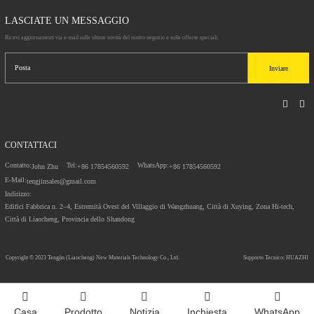
LASCIATE UN MESSAGGIO
Ricevi aggiornamenti via e-mail sulle ultime novità del nostro negozio e sulle offerte speciali.
Inviare
CONTATTACI
Contatto:
Tel:
WhatsApp:
John Zhu
+86 17854560592
+86 17854560592
E-Mail:
tengjinsales@gmail.com
Indirizzo:
Edifici Fabbrica n. 2–4, Estremità Ovest del Villaggio di Wangzhuang, Città di Xuying, Zona Hi-tech,
Città di Liaocheng, Provincia dello Shandong
Copyright © 2023
Tengjin (Liaocheng) New Materials Technology Co., Ltd.
Supporto Tecnico: HUAZHI
Casa
Prodotto
Notizia
Inchiesta
WhatsApp