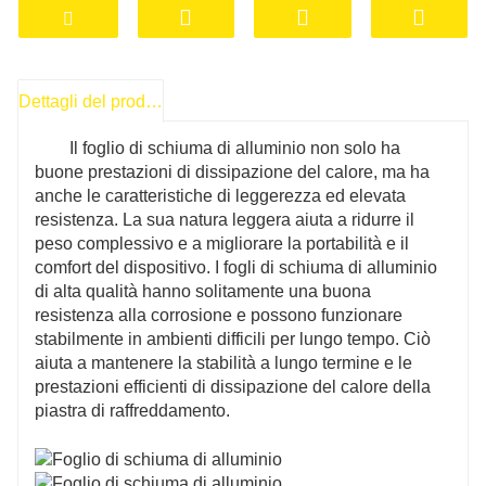
Il foglio di schiuma di alluminio di alta
qualità ha una buona conduttività termica, può
condurre rapidamente il calore sulla superficie
Dettagli del prodotto
del foglio di alluminio e dissipare efficacemente
il calore. Ciò aiuta a migliorare l'efficienza della
Il foglio di schiuma di alluminio non solo ha
dissipazione del calore e a garantire il normale
buone prestazioni di dissipazione del calore, ma ha
funzionamento di apparecchiature o prodotti.
anche le caratteristiche di leggerezza ed elevata
resistenza. La sua natura leggera aiuta a ridurre il
peso complessivo e a migliorare la portabilità e il
comfort del dispositivo. I fogli di schiuma di alluminio
di alta qualità hanno solitamente una buona
resistenza alla corrosione e possono funzionare
stabilmente in ambienti difficili per lungo tempo. Ciò
aiuta a mantenere la stabilità a lungo termine e le
prestazioni efficienti di dissipazione del calore della
piastra di raffreddamento.