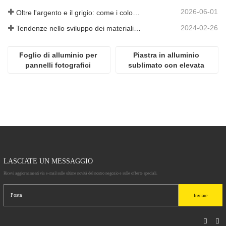
2026-06-01
Oltre l'argento e il grigio: come i colori personalizzati aprono infinite possibilità per la schiuma di alluminio
2024-02-26
Tendenze nello sviluppo dei materiali in alluminio
Foglio di alluminio per 
Piastra in alluminio 
pannelli fotografici 
sublimato con elevata 
popolari ad alta 
lucentezza
definizione per 
sublimazione
LASCIATE UN MESSAGGIO
Ricevi aggiornamenti via e-mail sulle ultime novità del nostro negozio e sulle offerte speciali.
Inviare