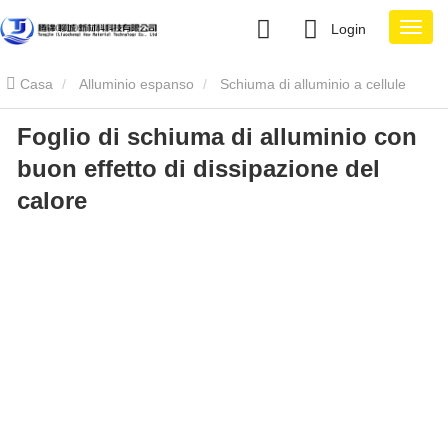
Login
Casa
Alluminio espanso
Schiuma di alluminio a cellule
Foglio di schiuma di alluminio con
aperte
Foglio di schiuma di alluminio con buon effetto di
buon effetto di dissipazione del
dissipazione del calore
calore