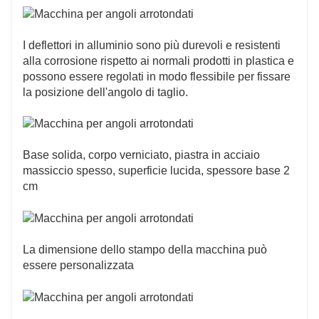
Quando si sceglie una macchina filettatrice, è
necessario considerare fattori quali la gamma
applicabile del materiale, il raggio del raccordo, la
I deflettori in alluminio sono più durevoli e resistenti
facilità d'uso e la sicurezza. Un uso e una
alla corrosione rispetto ai normali prodotti in plastica e
manutenzione corretti della filettatrice possono
possono essere regolati in modo flessibile per fissare
prolungarne la durata e garantire buoni risultati di
la posizione dell'angolo di taglio.
lavorazione.
Base solida, corpo verniciato, piastra in acciaio
massiccio spesso, superficie lucida, spessore base 2
cm
La dimensione dello stampo della macchina può
essere personalizzata