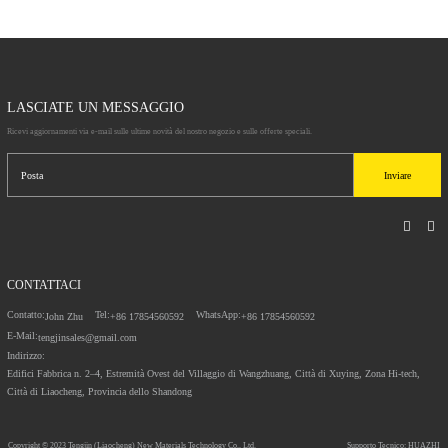
LASCIATE UN MESSAGGIO
Ricevi aggiornamenti via e-mail sulle ultime novità del nostro negozio e sulle offerte speciali.
Inviare
CONTATTACI
Contatto:
Tel:
WhatsApp:
John Zhu
+86 17854560592
+86 17854560592
E-Mail:
tengjinsales@gmail.com
Indirizzo:
Edifici Fabbrica n. 2–4, Estremità Ovest del Villaggio di Wangzhuang, Città di Xuying, Zona Hi-tech,
Città di Liaocheng, Provincia dello Shandong
Copyright © 2023
Tengjin (Liaocheng) New Materials Technology Co., Ltd.
Supporto Tecnico: HUAZHI