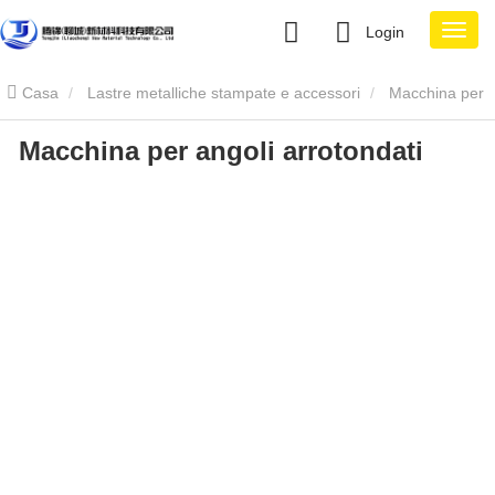
Login
Casa
Lastre metalliche stampate e accessori
Macchina per
Macchina per angoli arrotondati
angoli arrotondati
Macchina per angoli arrotondati