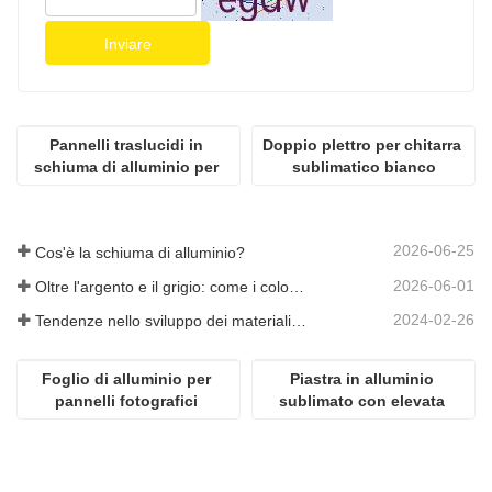
Inviare
Pannelli traslucidi in 
Doppio plettro per chitarra 
schiuma di alluminio per 
sublimatico bianco
soffitto
2026-06-25
Cos'è la schiuma di alluminio?
2026-06-01
Oltre l'argento e il grigio: come i colori personalizzati aprono infinite possibilità per la schiuma di alluminio
2024-02-26
Tendenze nello sviluppo dei materiali in alluminio
Foglio di alluminio per 
Piastra in alluminio 
pannelli fotografici 
sublimato con elevata 
popolari ad alta 
lucentezza
definizione per 
sublimazione