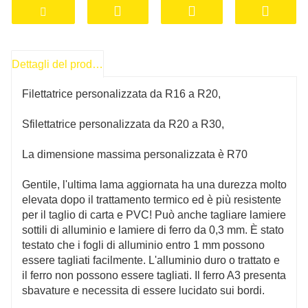
Il principio di funzionamento della filettatrice è quello
di tagliare o comprimere gli angoli del materiale in
una forma arrotondata attraverso una coppia di coltelli
da taglio o coltelli da pressatura. Gli utenti possono
Dettagli del prodotto
scegliere diverse dimensioni di raggi di raccordo in
base alle esigenze per soddisfare diversi requisiti di
Filettatrice personalizzata da R16 a R20,
progettazione. Alcune macchine per la filettatura degli
angoli hanno anche la funzione di alimentare e
Sfilettatrice personalizzata da R20 a R30,
scaricare automaticamente la carta, migliorando
l'efficienza e la comodità del lavoro.
La dimensione massima personalizzata è R70
Le macchine per la filettatura degli angoli sono
Gentile, l'ultima lama aggiornata ha una durezza molto
ampiamente diffuse
Utilizzato per tagliare alluminio
elevata dopo il trattamento termico ed è più resistente
puro, PVC, rame, carta e alcune finte pelli. Si prega di
per il taglio di carta e PVC! Può anche tagliare lamiere
consultare il servizio clienti online per spessore e
sottili di alluminio e lamiere di ferro da 0,3 mm. È stato
materiale.
per renderli più belli, comodi e resistenti.
testato che i fogli di alluminio entro 1 mm possono
L'utilizzo di una macchina filettatrice può aumentare
essere tagliati facilmente. L'alluminio duro o trattato e
l'attrattiva del materiale, migliorarne la sensazione al
il ferro non possono essere tagliati. Il ferro A3 presenta
tatto e migliorarne la qualità complessiva.
sbavature e necessita di essere lucidato sui bordi.