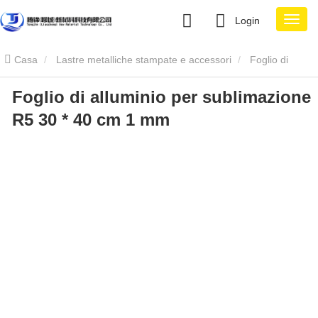
Login
Casa
Lastre metalliche stampate e accessori
Foglio di
Foglio di alluminio per sublimazione
alluminio per sublimazione
Foglio di alluminio per sublimazione
R5 30 * 40 cm 1 mm
R5 30 * 40 cm 1 mm