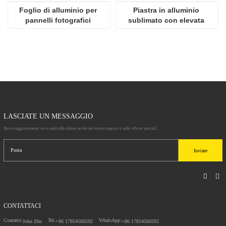
Foglio di alluminio per 
Piastra in alluminio 
pannelli fotografici 
sublimato con elevata 
popolari ad alta 
lucentezza
definizione per 
sublimazione
LASCIATE UN MESSAGGIO
Ricevi aggiornamenti via e-mail sulle ultime novità del nostro negozio e sulle offerte speciali.
Inviare
CONTATTACI
Contatto:
Tel:
WhatsApp:
John Zhu
+86 17854560592
+86 17854560592