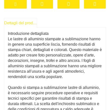
temperatura e pressione, l'inchiostro vaporizza
e penetra nella superficie della lastra di
alluminio, creando un'immagine precisa e
Dettagli del prodotto
duratura.
Introduzione dettagliata
Le lastre di alluminio stampate a sublimazione hanno
in genere una superficie liscia, fornendo risultati di
stampa chiari, dettagliati e colorati. Questo materiale è
adatto per creare foto personalizzate, opere d'arte,
decorazioni, insegne, trofei e altro ancora. I fogli di
alluminio stampati a sublimazione hanno una migliore
resistenza all'usura e agli agenti atmosferici,
rendendoli una scelta popolare.
Quando si stampa a sublimazione lastre di alluminio,
è necessario seguire procedure operative e requisiti
tecnici specifici per garantire risultati di stampa e
durata ottimali. La scelta dell'inchiostro sublimatico e
delle condizioni di pressatura a caldo adeguate è