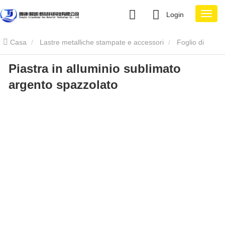
Login
Casa
Lastre metalliche stampate e accessori
Foglio di
Piastra in alluminio sublimato
alluminio per sublimazione
Piastra in alluminio sublimato argento
argento spazzolato
spazzolato