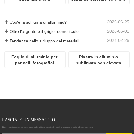
trasferimento termico fai-
passante
da-te
2026-06-25
Cos'è la schiuma di alluminio?
2026-06-01
Oltre l'argento e il grigio: come i colori personalizzati aprono infinite possibilità per la schiuma di alluminio
2024-02-26
Tendenze nello sviluppo dei materiali in alluminio
Foglio di alluminio per 
Piastra in alluminio 
pannelli fotografici 
sublimato con elevata 
popolari ad alta 
lucentezza
definizione per 
sublimazione
LASCIATE UN MESSAGGIO
Ricevi aggiornamenti via e-mail sulle ultime novità del nostro negozio e sulle offerte speciali.