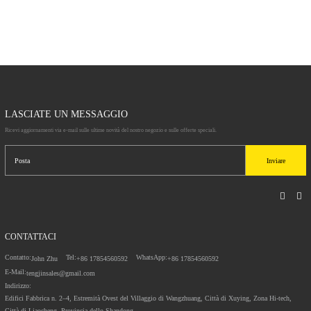
definizione per 
sublimazione
LASCIATE UN MESSAGGIO
Ricevi aggiornamenti via e-mail sulle ultime novità del nostro negozio e sulle offerte speciali.
Inviare
CONTATTACI
Contatto:
Tel:
WhatsApp:
John Zhu
+86 17854560592
+86 17854560592
E-Mail:
tengjinsales@gmail.com
Indirizzo:
Edifici Fabbrica n. 2–4, Estremità Ovest del Villaggio di Wangzhuang, Città di Xuying, Zona Hi-tech,
Città di Liaocheng, Provincia dello Shandong