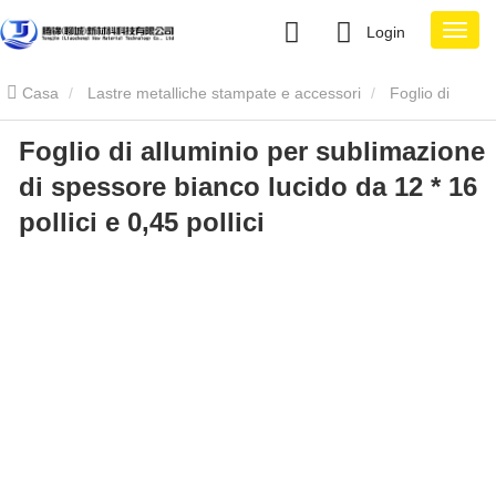
Login
Casa
Lastre metalliche stampate e accessori
Foglio di
Foglio di alluminio per sublimazione
alluminio per sublimazione
Foglio di alluminio per sublimazione di
di spessore bianco lucido da 12 * 16
spessore bianco lucido da 12 * 16 pollici e 0,45 pollici
pollici e 0,45 pollici