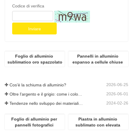
Codice di verifica
Inviare
Foglio di alluminio 
Pannelli in alluminio 
sublimatico oro spazzolato
espanso a cellule chiuse 
per l'isolamento acustico
2026-06-25
Cos'è la schiuma di alluminio?
2026-06-01
Oltre l'argento e il grigio: come i colori personalizzati aprono infinite possibilità per la schiuma di alluminio
2024-02-26
Tendenze nello sviluppo dei materiali in alluminio
Foglio di alluminio per 
Piastra in alluminio 
pannelli fotografici 
sublimato con elevata 
popolari ad alta 
lucentezza