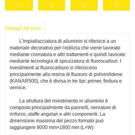
e sferica. Ha una vasta gamma di opzioni di
colore, buon effetto decorativo, buona
resistenza all'inquinamento, facile pulizia e
Dettagli del prodotto
manutenzione. È facile da installare e riciclare,
il che è vantaggioso per l'ambiente. Questo
L'impiallacciatura di alluminio si riferisce a un
prodotto è adatto per decorare pareti esterne,
materiale decorativo per l'edilizia che viene lavorato
travi, balconi, pareti divisorie, decorazioni
mediante cromatura e altri trattamenti e quindi lavorato
interne, ecc. di edifici ed è profondamente
mediante tecnologia di spruzzatura di fluorocarburi. I
apprezzato dagli utenti.
rivestimenti al fluorocarburo si riferiscono
principalmente alla resina di fluoruro di polivinilidene
(KANAR500), che è divisa in tre tipi: primer, finitura e
vernice.
La struttura del rivestimento in alluminio è
composta principalmente da pannelli, nervature di
rinforzo, staffe angolari e altri componenti. La
dimensione massima del pezzo formato può
raggiungere 8000 mm×1800 mm (L×W)