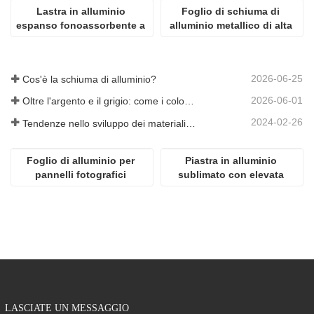
Lastra in alluminio 
Foglio di schiuma di 
espanso fonoassorbente a 
alluminio metallico di alta 
cellule chiuse 
qualità
ultramicroporosa
2026-06-25
Cos'è la schiuma di alluminio?
2026-06-01
Oltre l'argento e il grigio: come i colori personalizzati aprono infinite possibilità per la schiuma di alluminio
2024-02-26
Tendenze nello sviluppo dei materiali in alluminio
Foglio di alluminio per 
Piastra in alluminio 
pannelli fotografici 
sublimato con elevata 
popolari ad alta 
lucentezza
definizione per 
sublimazione
LASCIATE UN MESSAGGIO